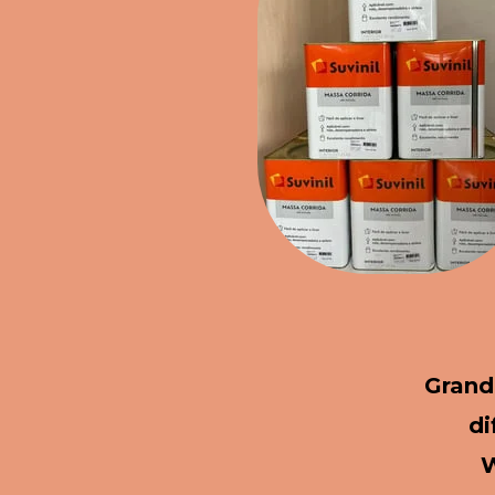
Grand
di
W