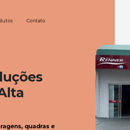
Contato
dutos
luções 
lta 
aragens, quadras e 