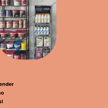
ender 
o 
s!